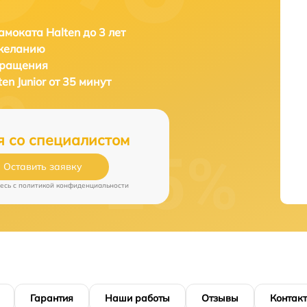
амоката Halten до 3 лет
 желанию
бращения
ten Junior от 35 минут
я со специалистом
Оставить заявку
есь c
политикой конфиденциальности
Гарантия
Наши работы
Отзывы
Контак