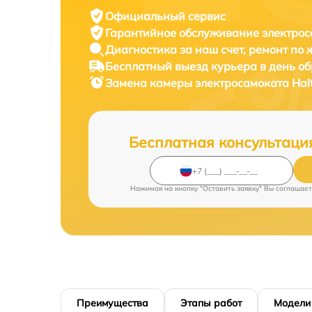
Официальный сервис
Гарантийное обслуживание
электрос
Диагностика за наш счет,
ремонт по
Бесплатный выезд курьера
в день о
Замена камеры электросамоката
Hal
Бесплатная консультаци
Нажимая на кнопку "Оставить заявку" Вы соглашает
Преимущества
Этапы работ
Модели