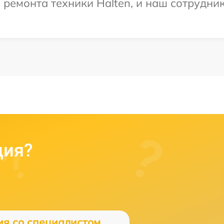
емонта техники Halten, и наш сотрудник
ция?
ия со специалистом