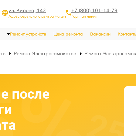
ул. Кирова, 142
+7 (800) 101-14-79
Адрес сервисного центра Halten
Горячая линия
Ремонт устройств
Цена ремонта
Вакансии
Контакт
ств
Ремонт Электросамокатов
Ремонт Электросамока
е после
ги
ата