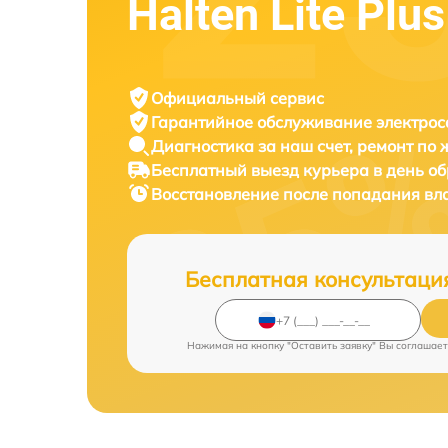
Halten Lite Plus
Официальный сервис
Гарантийное обслуживание
электрос
Диагностика за наш счет,
ремонт по
Бесплатный выезд курьера
в день о
Восстановление после попадания вл
Бесплатная консультаци
Нажимая на кнопку "Оставить заявку" Вы соглашает