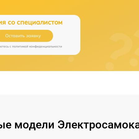
ия со специалистом
Оставить заявку
аетесь c
политикой конфиденциальности
е модели Электросамока