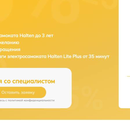
амоката Halten до 3 лет
 желанию
бращения
аги электросамоката
Halten Lite Plus от 35 минут
я со специалистом
Оставить заявку
есь c
политикой конфиденциальности