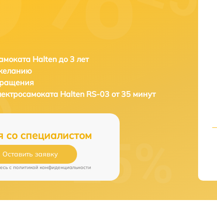
амоката Halten до 3 лет
 желанию
бращения
лектросамоката
Halten RS-03 от 35 минут
я со специалистом
Оставить заявку
есь c
политикой конфиденциальности