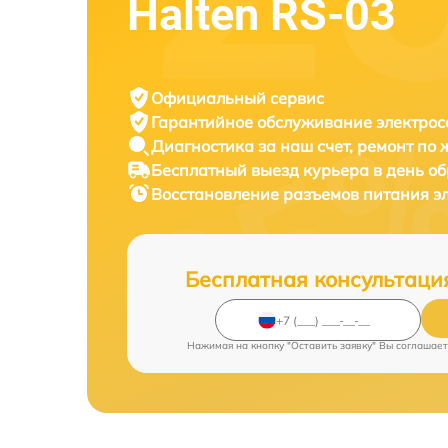
Halten RS-03
Официальный сервис
Гарантийное обслуживание
электрос
Диагностика за наш счет,
ремонт по
Бесплатный выезд курьера
в день о
Восстановление разъемов питания э
Бесплатная консультаци
Нажимая на кнопку "Оставить заявку" Вы соглашает